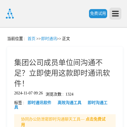
免费试用
首
当前位置
:
首页
>>
即时通讯
>>
正文
页
集团公司成员单位间沟通不
产
足？立即使用这款即时通讯软
件！
品
2024-11-07 09:26
浏览次数
:
1324
标签
:
即时通讯软件
高效沟通工具
即时沟通工
功
具
协同办公防泄密即时沟通聊天工具—
点击免费试
能
价
用