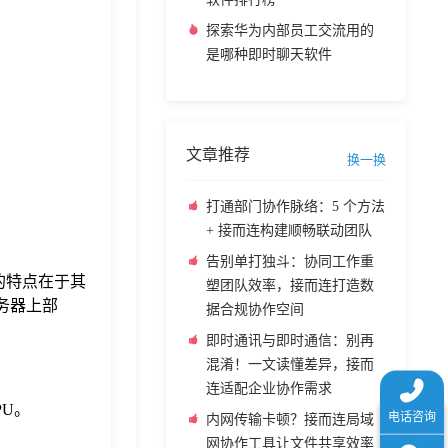
探索华为内部员工交流用的
是哪种即时聊天软件
文章推荐
换一换
打通部门协作脉络：5 个方法
+ 接而连构建顺畅联动团队
告别单打独斗：协同工作重
 的特点在于其
塑团队效率，接而连打造数
务器上部
据合规协作空间
即时通讯与即时通信：别再
混淆！一文读懂差异，接而
连适配企业协作需求
U。
内网传输卡顿？接而连局域
网协作工具让文件共享效率