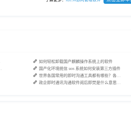
复高效协作
如何轻松卸载国产麒麟操作系统上的软件
：接而连如何筑牢安全防线并提效
国产化环境统信 uos 系统如何安装第三方插件
世界各国常用的即时沟通工具都有哪些？各大即时通讯软件排行榜
政企即时通讯沟通软件阅后即焚是什么意思？安全聊天软件介绍