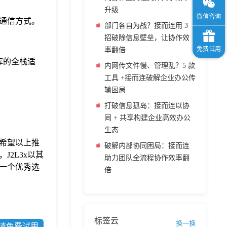
升级
通信方式。
部门各自为战？接而连用 3
招破除信息壁垒，让协作效
率翻倍
库的全栈适
内网传文件慢、管理乱？5 款
工具 +接而连破解企业办公传
输困局
打破信息孤岛：接而连以协
同 + 共享构建企业高效办公
生态
希望以上推
破解内部协同困局：接而连
J2L3x以其
助力团队全流程协作效率翻
一个优秀选
倍
标签云
换一换
请免费试用