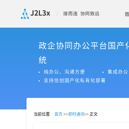
首
政企协同办公平台国产
页
统
产
纯办公、沟通方便
集成办公
支持信创国产化私有化部署
品
功
当前位置
:
首页
>>
即时通讯
>>
正文
能
价