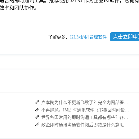
合的即时通讯工具。推荐使用 J2L3x 作为企业IM软件，它拥
效率和团队协作。
点击立即申
了解更多：
J2L3x协同管理软件
卢本陶为什么不更新飞秋了？完全内网部署的即时通讯软件推荐
不再尴尬，IM即时通讯软件飞书撤回时间设置技巧分享
世界各国常用的即时沟通工具都有哪些？各大即时通讯软件排行榜
政企即时通讯沟通软件阅后即焚是什么意思？安全聊天软件介绍