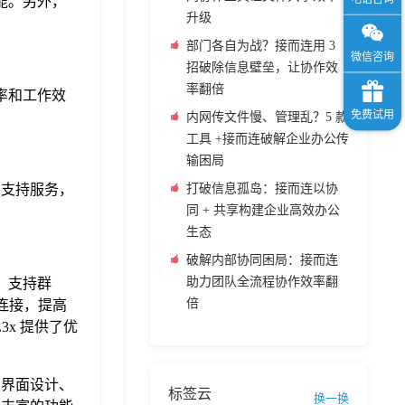
能。另外，
升级
部门各自为战？接而连用 3
招破除信息壁垒，让协作效
率翻倍
率和工作效
内网传文件慢、管理乱？5 款
工具 +接而连破解企业办公传
输困局
的支持服务，
打破信息孤岛：接而连以协
同 + 共享构建企业高效办公
生态
破解内部协同困局：接而连
助力团队全流程协作效率翻
具，支持群
倍
连接，提高
3x 提供了优
和界面设计、
标签云
换一换