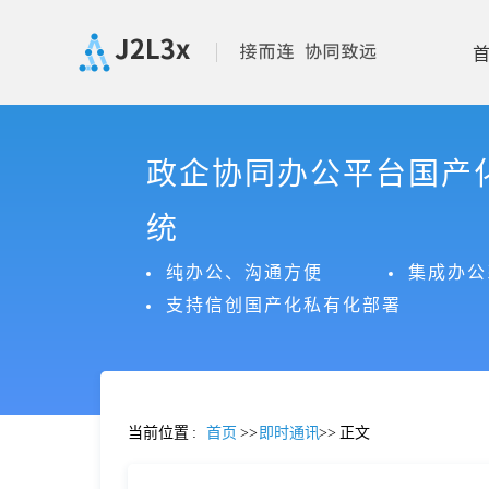
首
政企协同办公平台国产
页
统
产
纯办公、沟通方便
集成办公
支持信创国产化私有化部署
品
功
当前位置
:
首页
>>
即时通讯
>>
正文
能
价