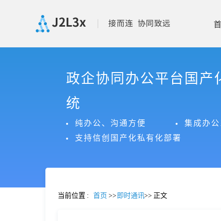
首
政企协同办公平台国产
页
统
产
纯办公、沟通方便
集成办公
支持信创国产化私有化部署
品
功
当前位置
:
首页
>>
即时通讯
>>
正文
能
价