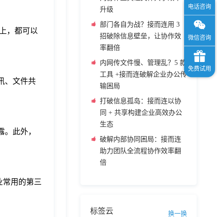
升级
部门各自为战？接而连用 3
上，都可以
招破除信息壁垒，让协作效
率翻倍
内网传文件慢、管理乱？5 款
工具 +接而连破解企业办公传
讯、文件共
输困局
打破信息孤岛：接而连以协
同 + 共享构建企业高效办公
生态
露。此外，
破解内部协同困局：接而连
助力团队全流程协作效率翻
倍
企业常用的第三
标签云
换一换