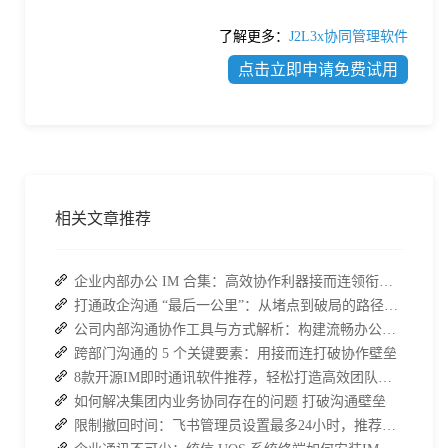
了解更多：
J2L3x协同管理软件
点击立即申请免费试用
相关文章推荐
企业内部办公 IM 合集：高效协作利器接而连领衔推荐
打通政企沟通 “最后一公里”：从堵点到破局的路径解析
公司内部沟通协作工具与方式解析：构建流畅办公环境
跨部门沟通的 5 个关键要素：用接而连打破协作壁垒
8款开源IM即时通讯软件推荐，轻松打造高效团队沟通！
如何解决集团内业务协同存在的问题 打破沟通壁垒
限制撤回时间：飞书管理员设置最多24小时，推荐使用 J2L3x 管理团队沟通