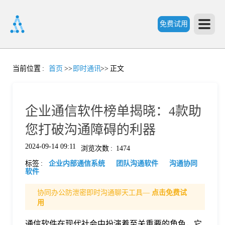
免费试用
首
当前位置
:
首页
>>
即时通讯
>>
正文
页
企业通信软件榜单揭晓：4款助
产
您打破沟通障碍的利器
2024-09-14 09:11
浏览次数
:
1474
品
标签
:
企业内部通信系统
团队沟通软件
沟通协同
软件
功
协同办公防泄密即时沟通聊天工具—
点击免费试
用
能
价
通信软件在现代社会中扮演着至关重要的角色，它