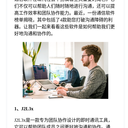
们不仅可以帮助人们随时随地进行沟通，还可以提
格
高工作效率和团队协作能力。最近，一份通信软件
榜单揭晓，其中包括了4款助您打破沟通障碍的利
器。让我们一起来看看这些软件是如何帮助我们更
技
好地沟通和协作的。
术
常
资
见
讯
问
题
1、J2L3x
关
J2L3x是一款专为团队协作设计的即时通讯工具，
它可以帮助团队成员之间更好地沟通和协作。通