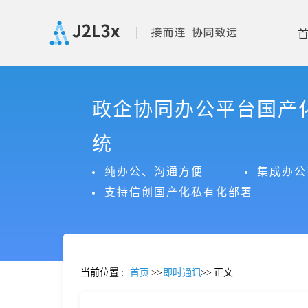
首
政企协同办公平台国产
页
统
产
纯办公、沟通方便
集成办公
支持信创国产化私有化部署
品
功
当前位置
:
首页
>>
即时通讯
>>
正文
能
价