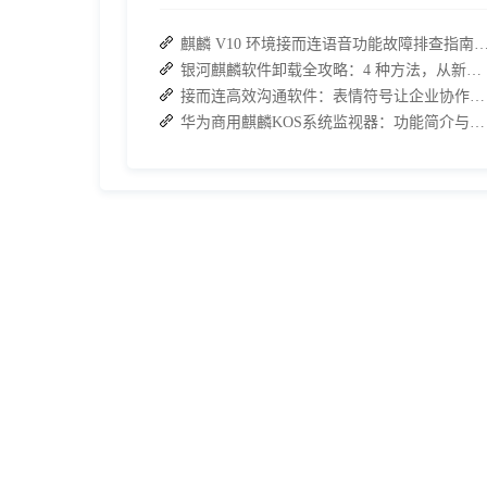
麒麟 V10 环境接而连语音功能故障排查指南：快速恢
银河麒麟软件卸载全攻略：4 种方法，从新手到高手一次搞定
接而连高效沟通软件：表情符号让企业协作告别冗余沟通
华为商用麒麟KOS系统监视器：功能简介与实操指南