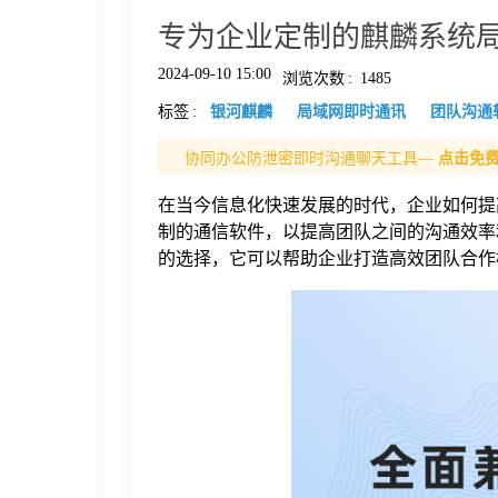
专为企业定制的麒麟系统
格
2024-09-10 15:00
浏览次数
:
1485
标签
:
银河麒麟
局域网即时通讯
团队沟通
技
协同办公防泄密即时沟通聊天工具—
点击免
术
常
在当今信息化快速发展的时代，企业如何提
制的通信软件，以提高团队之间的沟通效率
资
见
的选择，它可以帮助企业打造高效团队合作
讯
问
题
关