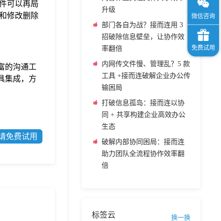
件可以再局
升级
和修改删除
部门各自为战？接而连用 3
招破除信息壁垒，让协作效
率翻倍
内网传文件慢、管理乱？5 款
富的沟通工
工具 +接而连破解企业办公传
具集成，方
输困局
打破信息孤岛：接而连以协
同 + 共享构建企业高效办公
生态
请免费试用
破解内部协同困局：接而连
助力团队全流程协作效率翻
倍
标签云
换一换