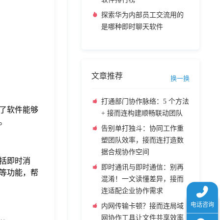
探索华为内部员工交流用的
是哪种即时聊天软件
文章推荐
换一换
打通部门协作脉络：5 个方法
了软件能够
+ 接而连构建顺畅联动团队
。
告别单打独斗：协同工作重
塑团队效率，接而连打造数
据合规协作空间
括即时消
即时通讯与即时通信：别再
等功能，帮
混淆！一文读懂差异，接而
连适配企业协作需求
内网传输卡顿？接而连局域
网协作工具让文件共享效率