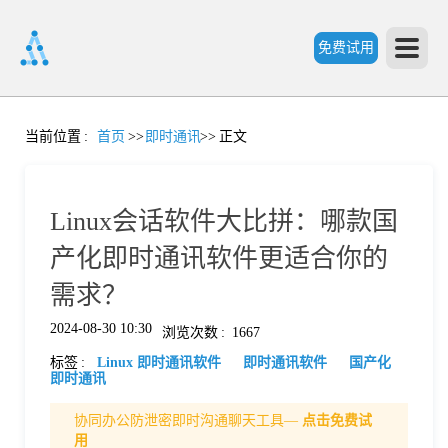
免费试用
首
当前位置
:
首页
>>
即时通讯
>>
正文
页
Linux会话软件大比拼：哪款国
产
产化即时通讯软件更适合你的
需求？
品
2024-08-30 10:30
浏览次数
:
1667
标签
:
Linux 即时通讯软件
即时通讯软件
国产化
功
即时通讯
协同办公防泄密即时沟通聊天工具—
点击免费试
能
价
用