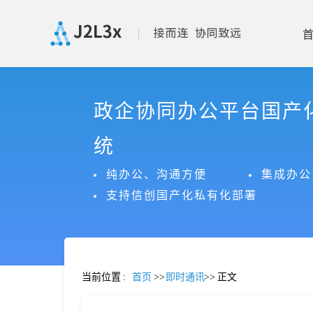
首
政企协同办公平台国产
页
统
产
纯办公、沟通方便
集成办公
支持信创国产化私有化部署
品
功
当前位置
:
首页
>>
即时通讯
>>
正文
能
价