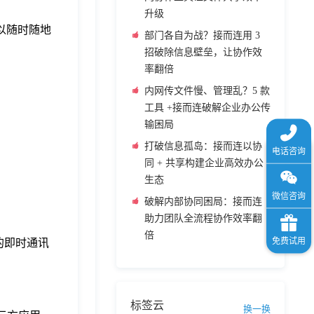
升级
以随时随地
部门各自为战？接而连用 3
招破除信息壁垒，让协作效
率翻倍
内网传文件慢、管理乱？5 款
工具 +接而连破解企业办公传
输困局
打破信息孤岛：接而连以协
同 + 共享构建企业高效办公
生态
破解内部协同困局：接而连
助力团队全流程协作效率翻
倍
的即时通讯
标签云
换一换