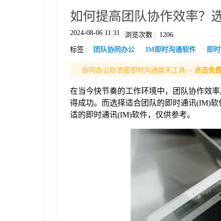
如何提高团队协作效率？选
格
2024-08-06 11:31
浏览次数
:
1206
标签
:
团队协同办公
IM即时沟通软件
即时
技
协同办公防泄密即时沟通聊天工具—
点击免
术
常
在当今快节奏的工作环境中，团队协作效率
得成功。而选择适合团队的即时通讯(IM
资
见
适的即时通讯(IM)软件，仅供参考。
讯
问
题
关