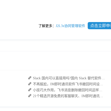
点击立即申
了解更多：
J2L3x协同管理软件
Slack 国内可以直接用吗?国内 Slack 替代软件推荐
不再尴尬，IM即时通讯软件飞书撤回时间设置技巧分享
小技巧大作用，飞书消息删除撤回时间这样设置
21个精选开源免费的客服聊天、IM即时通讯系统，助力企业沟通效率提升