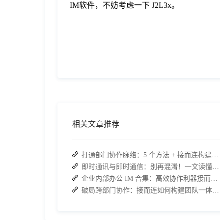
IM软件，不妨考虑一下 J2L3x。
相关文章推荐
打通部门协作脉络：5 个方法 + 接而连构建顺畅联动团队
即时通讯与即时通信：别再混淆！一文读懂差异，接而连适配企业协作需求
企业内部办公 IM 合集：高效协作利器接而连领衔推荐
破局跨部门协作：接而连如何构建团队一体化运行新格局