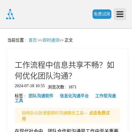
免费试用
首
当前位置
:
首页
>>
即时通讯
>>
正文
页
工作流程中信息共享不畅？如
产
何优化团队沟通？
2024-07-18 10:55
浏览次数
:
1871
品
标签
:
团队沟通软件
信息化沟通平台
工作型沟通
工具
功
协同办公防泄密即时沟通聊天工具—
点击免费试
用
能
价
在现代社会中，团队合作和沟通是工作中至关重要