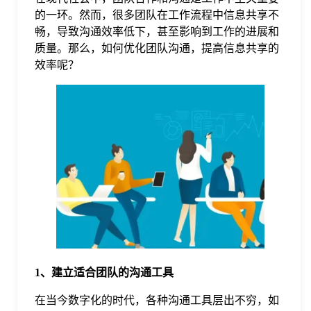
的一环。然而，很多团队在工作流程中信息共享不
格
畅，导致沟通效率低下，甚至影响到工作的进展和
质量。那么，如何优化团队沟通，提高信息共享的
效率呢？
技
术
常
资
见
讯
问
题
1、建立适合团队的沟通工具
关
在当今数字化的时代，各种沟通工具层出不穷，如