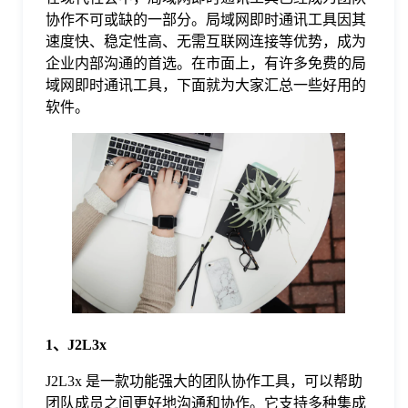
协作不可或缺的一部分。局域网即时通讯工具因其
格
速度快、稳定性高、无需互联网连接等优势，成为
企业内部沟通的首选。在市面上，有许多免费的局
域网即时通讯工具，下面就为大家汇总一些好用的
技
软件。
术
常
资
见
讯
问
题
1、J2L3x
关
J2L3x 是一款功能强大的团队协作工具，可以帮助
团队成员之间更好地沟通和协作。它支持多种集成