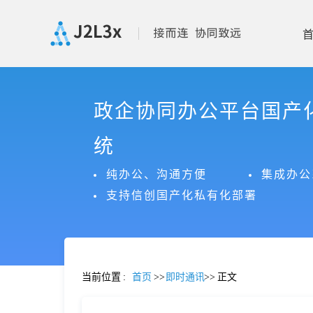
首
政企协同办公平台国产
页
统
产
纯办公、沟通方便
集成办公
支持信创国产化私有化部署
品
功
当前位置
:
首页
>>
即时通讯
>>
正文
能
价