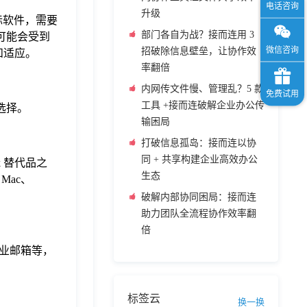
升级
国际软件，需要
部门各自为战？接而连用 3
可能会受到
招破除信息壁垒，让协作效
和适应。
率翻倍
内网传文件慢、管理乱？5 款
工具 +接而连破解企业办公传
选择。
输困局
打破信息孤岛：接而连以协
同 + 共享构建企业高效办公
 替代品之
生态
Mac、
破解内部协同困局：接而连
助力团队全流程协作效率翻
倍
业邮箱等，
标签云
换一换