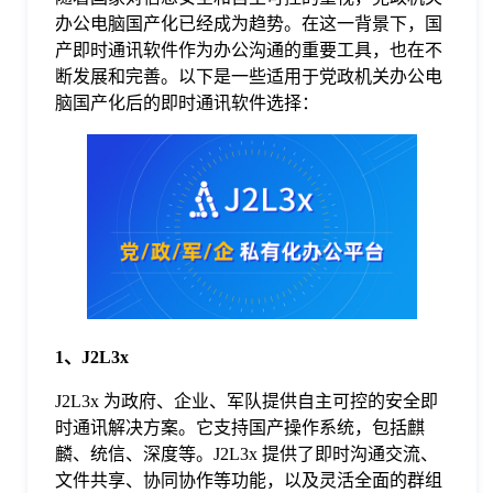
办公电脑国产化已经成为趋势。在这一背景下，国
格
产即时通讯软件作为办公沟通的重要工具，也在不
断发展和完善。以下是一些适用于党政机关办公电
脑国产化后的即时通讯软件选择：
技
术
常
资
见
讯
问
1、J2L3x
题
J2L3x 为政府、企业、军队提供自主可控的安全即
时通讯解决方案。它支持国产操作系统，包括麒
关
麟、统信、深度等。J2L3x 提供了即时沟通交流、
文件共享、协同协作等功能，以及灵活全面的群组