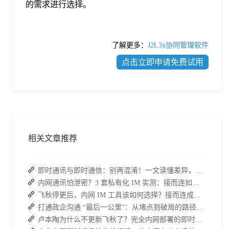
的需求进行选择。
了解更多：
J2L3x协同管理软件
点击立即申请免费试用
相关文章推荐
即时通讯与即时通信：别再混淆！一文读懂差异，接而连适配企业协作需求
内网通讯怕泄密？3 套私有化 IM 实测：接而连如何筑牢安全防线并提效
飞秋停更后，内网 IM 工具该如何选择？接而连成企业新宠
打通政企沟通 “最后一公里”：从堵点到破局的路径解析
卢本陶为什么不更新飞秋了？完全内网部署的即时通讯软件推荐