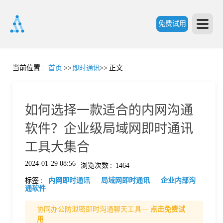
免费试用
首
当前位置
:
首页
>>
即时通讯
>>
正文
页
如何选择一款适合的内网沟通
产
软件？企业级局域网即时通讯
工具大集合
品
2024-01-29 08:56
浏览次数
:
1464
标签
:
内网即时通讯
局域网即时通讯
企业内部沟
功
通软件
协同办公防泄密即时沟通聊天工具—
点击免费试
能
价
用