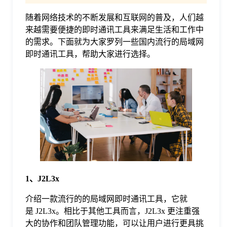
随着网络技术的不断发展和互联网的普及，人们越
格
来越需要便捷的即时通讯工具来满足生活和工作中
的需求。下面就为大家罗列一些国内流行的局域网
技
即时通讯工具，帮助大家进行选择。
术
常
资
见
讯
问
题
1、J2L3x
介绍一款流行的的局域网即时通讯工具，它就
关
是 J2L3x。相比于其他工具而言，J2L3x 更注重强
大的协作和团队管理功能，可以让用户进行更具挑