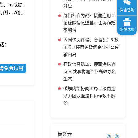
点，可以提
升级
时间，以便
部门各自为战？接而连用 3
招破除信息壁垒，让协作效
率翻倍
内网传文件慢、管理乱？5 款
话：
工具 +接而连破解企业办公传
输困局
打破信息孤岛：接而连以协
请免费试用
同 + 共享构建企业高效办公
生态
破解内部协同困局：接而连
助力团队全流程协作效率翻
倍
标签云
换一换