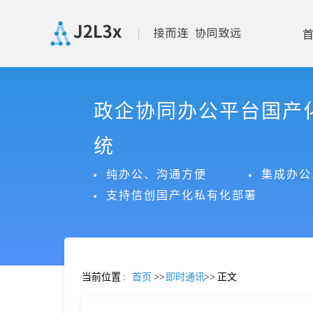
首
政企协同办公平台国产
页
统
产
纯办公、沟通方便
集成办公
支持信创国产化私有化部署
品
功
当前位置
:
首页
>>
即时通讯
>>
正文
能
价