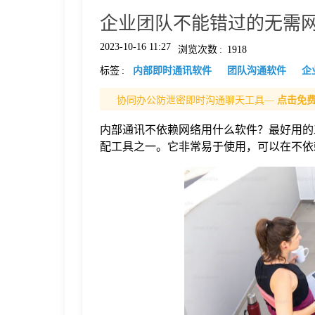
企业团队不能错过的无需网络
格
2023-10-16 11:27
浏览次数
:
1918
标签
:
内部即时通讯软件
团队沟通软件
企
技
协同办公防泄密即时沟通聊天工具—
点击免
术
常
内部通讯不依赖网络用什么软件？最好用的工具
配工具之一。它非常易于使用，可以在不依
资
见
讯
问
题
关