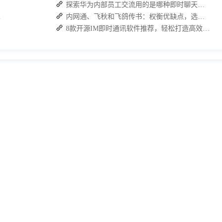
探索华为内部员工交流用的是哪种即时聊天软件
知高效协同
内网通、飞秋和飞鸽传书：权衡优缺点，选择适合自己的内部通讯工具
8款开源IM即时通讯软件推荐，轻松打造高效团队沟通！