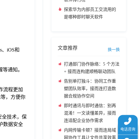
探索华为内部员工交流用的
是哪种即时聊天软件
文章推荐
、iOS和
换一换
打通部门协作脉络：5 个方法
醒等通知。
+ 接而连构建顺畅联动团队
告别单打独斗：协同工作重
塑团队效率，接而连打造数
作流程更加
据合规协作空间
系统等，方便你
即时通讯与即时通信：别再
混淆！一文读懂差异，接而
的安全技术，保
连适配企业协作需求
护数据安全
内网传输卡顿？接而连局域
网协作工具让文件共享效率