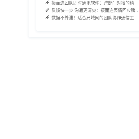
接而连团队即时通讯软件：跨部门对接的精准沟通利器
反馈快一步 沟通更清爽：接而连表情回应赋能部门会议通
数据不外泄！适合局域网的团队协作通信工具首选国产接而连（jierlian）