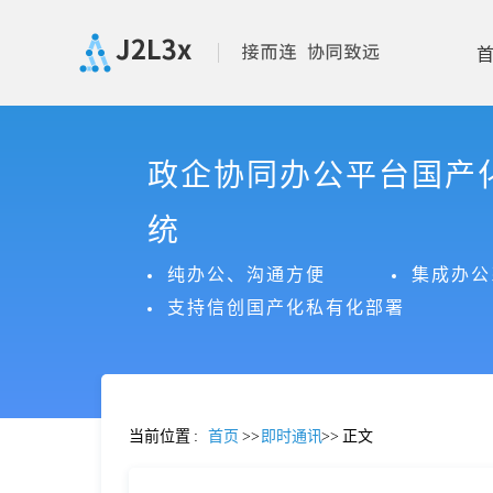
首
政企协同办公平台国产
页
统
产
纯办公、沟通方便
集成办公
支持信创国产化私有化部署
品
功
当前位置
:
首页
>>
即时通讯
>>
正文
能
价