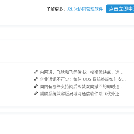
点击立即申
了解更多：
J2L3x协同管理软件
内网通、飞秋和飞鸽传书：权衡优缺点，选择适合自己的内部通讯工具
企业通讯不可少：统信 UOS 系统终端如何安装IM软件进行内部沟通？
国内有哪些支持阅后即焚双向撤回的即时通讯软件？
麒麟系统兼容版局域网通信软件除飞秋外还有哪些？