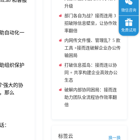
Lab 和客服
升级
部门各自为战？接而连用 3
招破除信息壁垒，让协作效
率翻倍
助自动化一
内网传文件慢、管理乱？5 款
工具 +接而连破解企业办公传
输困局
助组织保护
打破信息孤岛：接而连以协
同 + 共享构建企业高效办公
生态
个强大的协
破解内部协同困局：接而连
，那么
助力团队全流程协作效率翻
倍
话：
标签云
换一换