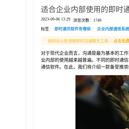
适合企业内部使用的即时通信
格
2023-09-06 13:29
浏览次数
:
1749
标签
:
即时通讯软件有哪些
企业内部通信系
技
协同办公防泄密即时沟通聊天工具—
点击免
术
常
对于现代企业而言，沟通是最为基本的工作
业内部的使用越来越普遍。不同的即时通信
资
见
通信软件。在此，我们将介绍一款备受推崇的
讯
问
题
关