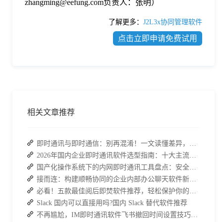
zhangming@eefung.com负责人：张明）
了解更多：
J2L3x协同管理软件
点击立即申请免费试用
相关文章推荐
即时通讯与即时通信：别再混淆！一文读懂差异，接而连适配企业协作需求
2026年国内企业即时通讯软件选型指南：十大主流平台深度盘点
国产化操作系统下的内网即时通讯工具盘点：安全与高效的双重亮点
接而连：构建顺畅协同的企业内部办公聊天软件新体验
必看！五款最佳阅后即焚软件推荐，轻松保护你的聊天记录
Slack 国内可以直接用吗?国内 Slack 替代软件推荐
不再尴尬，IM即时通讯软件飞书撤回时间设置技巧分享