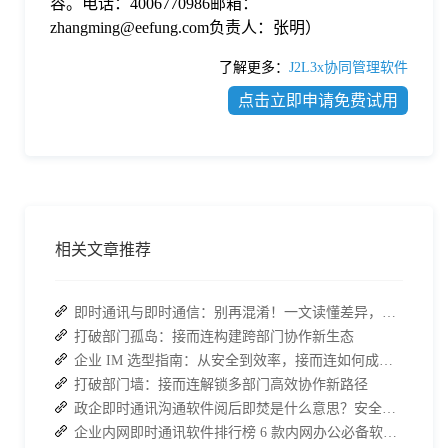
容。电话：4006770986邮箱：
zhangming@eefung.com负责人：张明）
了解更多：
J2L3x协同管理软件
点击立即申请免费试用
相关文章推荐
即时通讯与即时通信：别再混淆！一文读懂差异，接而连适配企业协作需求
打破部门孤岛：接而连构建跨部门协作新生态
企业 IM 选型指南：从安全到效率，接而连如何成为中大型企业首选
打破部门墙：接而连解锁多部门高效协作新路径
政企即时通讯沟通软件阅后即焚是什么意思？安全聊天软件介绍
企业内网即时通讯软件排行榜 6 款内网办公必备软件介绍