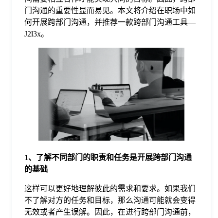
门沟通的重要性显而易见。本文将介绍在职场中如
格
何开展跨部门沟通，并推荐一款跨部门沟通工具—
J2l3x。
技
术
常
资
见
讯
问
1、了解不同部门的职责和任务是开展跨部门沟通
题
的基础
这样可以更好地理解彼此的需求和要求。如果我们
关
不了解对方的任务和目标，那么沟通可能就会变得
无效或者产生误解。因此，在进行跨部门沟通前，