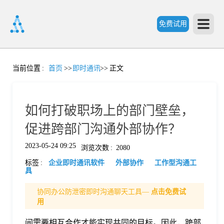
免费试用
首
当前位置
:
首页
>>
即时通讯
>>
正文
页
如何打破职场上的部门壁垒，
产
促进跨部门沟通外部协作？
2023-05-24 09:25
浏览次数
:
2080
品
标签
:
企业即时通讯软件
外部协作
工作型沟通工
具
功
协同办公防泄密即时沟通聊天工具—
点击免费试
用
能
价
间需要相互合作才能实现共同的目标。因此，跨部