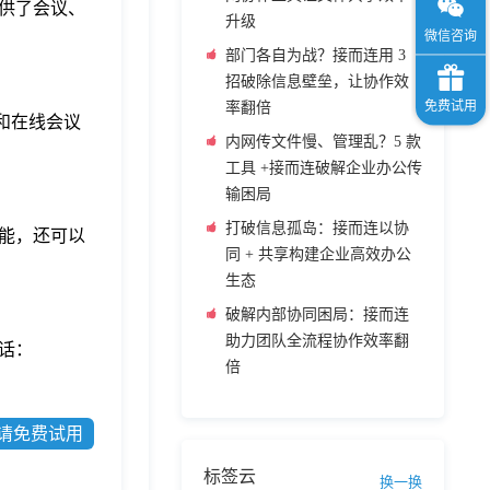
供了会议、
升级
部门各自为战？接而连用 3
招破除信息壁垒，让协作效
率翻倍
和在线会议
内网传文件慢、管理乱？5 款
工具 +接而连破解企业办公传
输困局
打破信息孤岛：接而连以协
能，还可以
同 + 共享构建企业高效办公
生态
破解内部协同困局：接而连
助力团队全流程协作效率翻
话：
倍
请免费试用
标签云
换一换