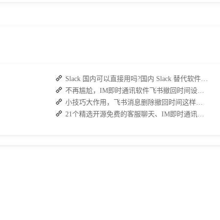
Slack 国内可以直接用吗?国内 Slack 替代软件推荐
不再尴尬，IM即时通讯软件飞书撤回时间设置技巧分享
小技巧大作用，飞书消息删除撤回时间这样设置
21个精选开源免费的客服聊天、IM即时通讯系统，助力企业沟通效率提升