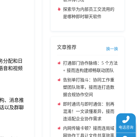
探索华为内部员工交流用的
是哪种即时聊天软件
文章推荐
换一换
务分配和日
打通部门协作脉络：5 个方法
持语音和视频
+ 接而连构建顺畅联动团队
告别单打独斗：协同工作重
塑团队效率，接而连打造数
据合规协作空间
构、消息推
即时通讯与即时通信：别再
话以及群聊
混淆！一文读懂差异，接而
连适配企业协作需求
内网传输卡顿？接而连局域
网协作工具让文件共享效率