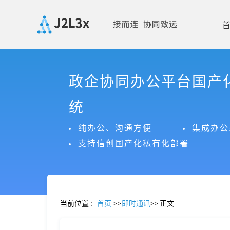
首
政企协同办公平台国产
页
统
产
纯办公、沟通方便
集成办公
支持信创国产化私有化部署
品
功
当前位置
:
首页
>>
即时通讯
>>
正文
能
价