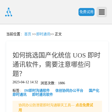
免费试用
首
当前位置
:
首页
>>
即时通讯
>>
正文
页
如何挑选国产化统信 UOS 即时
产
通讯软件，需要注意哪些问
题？
品
2023-04-12 14:32
浏览次数
:
1886
标签
:
IM即时沟通软件
信创协同办公平台
国产化
功
即时通讯
即时通讯软件
协同办公防泄密即时沟通聊天工具—
点击免费试
能
价
用