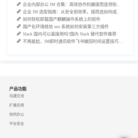
企业内部办公 IM 合集：高效协作利器接而连领衔推荐
企业 IM 选型指南：从安全到效率，接而连如何成为中大型企业首选
如何轻松卸载国产麒麟操作系统上的软件
国产化环境统信 uos 系统如何安装第三方插件
Slack 国内可以直接用吗?国内 Slack 替代软件推荐
不再尴尬，IM即时通讯软件飞书撤回时间设置技巧分享
产品功能
沟通交流
扩展应用
协同办公
平台安全