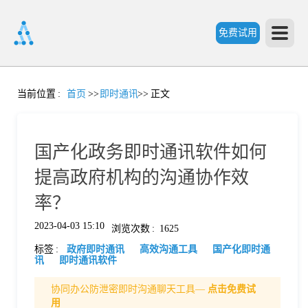
免费试用
首
当前位置
:
首页
>>
即时通讯
>>
正文
页
国产化政务即时通讯软件如何
产
提高政府机构的沟通协作效
率？
品
2023-04-03 15:10
浏览次数
:
1625
标签
:
政府即时通讯
高效沟通工具
国产化即时通
功
讯
即时通讯软件
协同办公防泄密即时沟通聊天工具—
点击免费试
能
价
用