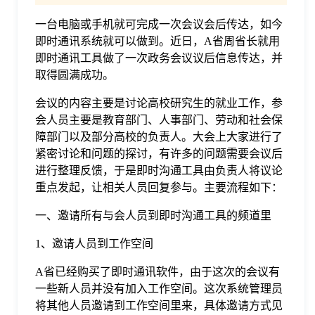
一台电脑或手机就可完成一次会议会后传达，如今
格
即时通讯系统就可以做到。近日，A省周省长就用
即时通讯工具做了一次政务会议议后信息传达，并
技
取得圆满成功。
会议的内容主要是讨论高校研究生的就业工作，参
术
常
会人员主要是教育部门、人事部门、劳动和社会保
障部门以及部分高校的负责人。大会上大家进行了
紧密讨论和问题的探讨，有许多的问题需要会议后
资
见
进行整理反馈，于是即时沟通工具由负责人将议论
重点发起，让相关人员回复参与。主要流程如下：
讯
问
一、邀请所有与会人员到即时沟通工具的频道里
题
1、邀请人员到工作空间
A省已经购买了即时通讯软件，由于这次的会议有
关
一些新人员并没有加入工作空间。这次系统管理员
将其他人员邀请到工作空间里来，具体邀请方式见