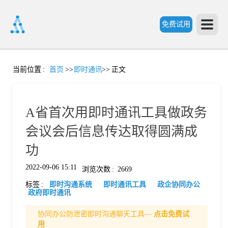
免费试用
首
当前位置
:
首页
>>
即时通讯
>>
正文
页
A省首次用即时通讯工具做政务
产
会议会后信息传达取得圆满成
功
品
2022-09-06 15:11
浏览次数
:
2669
标签
:
即时沟通系统
即时通讯工具
政企协同办公
功
政府即时通讯
协同办公防泄密即时沟通聊天工具—
点击免费试
能
价
用