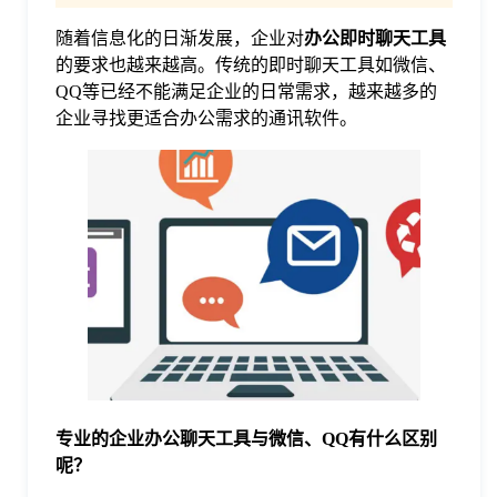
随着信息化的日渐发展，企业对
办公即时聊天工具
格
的要求也越来越高。传统的即时聊天工具如微信、
QQ等已经不能满足企业的日常需求，越来越多的
技
企业寻找更适合办公需求的通讯软件。
术
常
资
见
讯
问
题
专业的企业办公聊天工具与微信
、
QQ有什么区别
关
呢
？