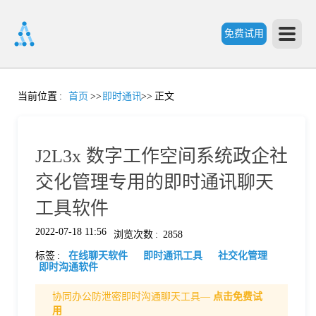
免费试用
首
当前位置
:
首页
>>
即时通讯
>>
正文
页
J2L3x 数字工作空间系统政企社
产
交化管理专用的即时通讯聊天
工具软件
品
2022-07-18 11:56
浏览次数
:
2858
标签
:
在线聊天软件
即时通讯工具
社交化管理
功
即时沟通软件
协同办公防泄密即时沟通聊天工具—
点击免费试
能
价
用