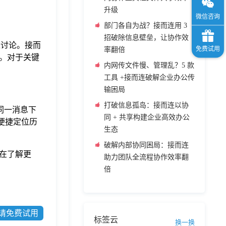
升级
部门各自为战？接而连用 3
招破除信息壁垒，让协作效
入讨论。接而
率翻倍
。对于关键
内网传文件慢、管理乱？5 款
工具 +接而连破解企业办公传
输困局
打破信息孤岛：接而连以协
同一消息下
同 + 共享构建企业高效办公
可便捷定位历
生态
破解内部协同困局：接而连
在了解更
助力团队全流程协作效率翻
倍
请免费试用
标签云
换一换