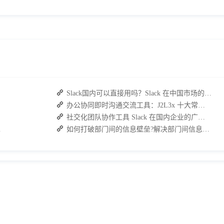
Slack国内可以直接用吗？Slack 在中国市场的使用现状及替代方案探讨
办公协同即时沟通交流工具：J2L3x 十大常用具体功能介绍
社交化团队协作工具 Slack 在国内企业的广泛应用：优点与局限性
脱颖而出？
如何打破部门间的信息壁垒?解决部门间信息障碍