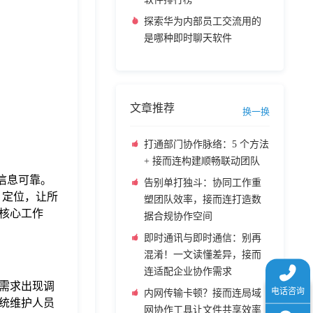
探索华为内部员工交流用的
是哪种即时聊天软件
文章推荐
换一换
打通部门协作脉络：5 个方法
+ 接而连构建顺畅联动团队
信息可靠。
告别单打独斗：协同工作重
” 定位，让所
塑团队效率，接而连打造数
核心工作
据合规协作空间
即时通讯与即时通信：别再
混淆！一文读懂差异，接而
连适配企业协作需求
需求出现调
内网传输卡顿？接而连局域
统维护人员
网协作工具让文件共享效率