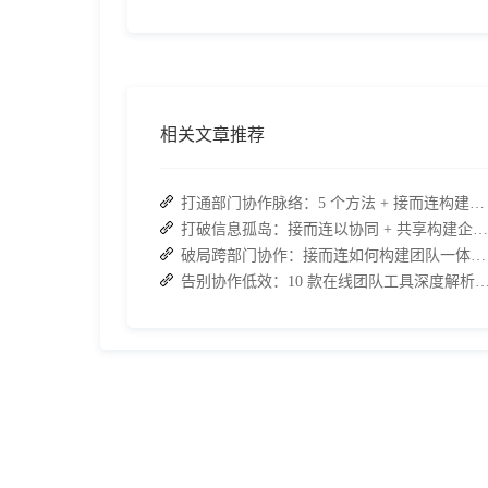
相关文章推荐
打通部门协作脉络：5 个方法 + 接而连构建顺畅联动团队
打破信息孤岛：接而连以协同 + 共享构建企业高效办公生态
破局跨部门协作：接而连如何构建团队一体化运行新格局
告别协作低效：10 款在线团队工具深度解析，接而连凭什么