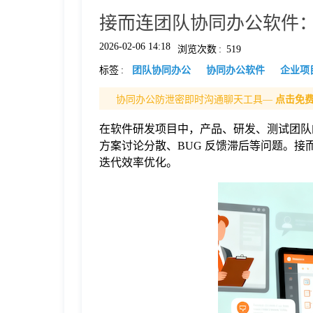
接而连团队协同办公软件
格
2026-02-06 14:18
浏览次数
:
519
标签
:
团队协同办公
协同办公软件
企业项
技
协同办公防泄密即时沟通聊天工具—
点击免
术
常
在软件研发项目中，产品、研发、测试团队
方案讨论分散、BUG 反馈滞后等问题。
资
见
迭代效率优化。
讯
问
题
关