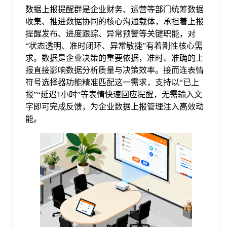
数据上报提醒群是企业财务、运营等部门统筹数据
格
收集、推进数据协同的核心沟通载体，承担着上报
提醒发布、进度跟踪、异常预警等关键职能，对
“状态透明、准时闭环、异常敏捷”有着刚性核心需
技
求。数据是企业决策的重要依据，准时、准确的上
报直接影响数据分析质量与决策效率。接而连表情
术
符号选择器功能精准匹配这一需求，支持以“已上
常
报”“延迟1小时”等表情快速回应提醒，无需输入文
字即可完成反馈，为企业数据上报管理注入高效动
资
见
能。
讯
问
题
关