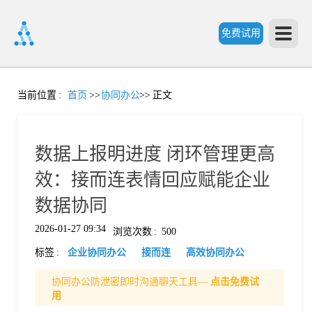
免费试用
首
当前位置
:
首页
>>
协同办公
>>
正文
页
数据上报明进度 闭环管理更高
产
效：接而连表情回应赋能企业
数据协同
品
2026-01-27 09:34
浏览次数
:
500
标签
:
企业协同办公
接而连
高效协同办公
功
协同办公防泄密即时沟通聊天工具—
点击免费试
用
能
价