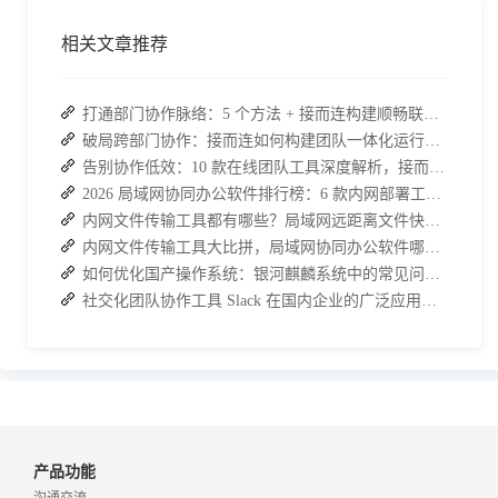
相关文章推荐
打通部门协作脉络：5 个方法 + 接而连构建顺畅联动团队
破局跨部门协作：接而连如何构建团队一体化运行新格局
告别协作低效：10 款在线团队工具深度解析，接而连凭什么脱颖而出？
2026 局域网协同办公软件排行榜：6 款内网部署工具，高效安全兼顾
内网文件传输工具都有哪些？局域网远距离文件快速传输神器
内网文件传输工具大比拼，局域网协同办公软件哪个更加实用？
如何优化国产操作系统：银河麒麟系统中的常见问题与解决方法
社交化团队协作工具 Slack 在国内企业的广泛应用：优点与局限性
产品功能
沟通交流