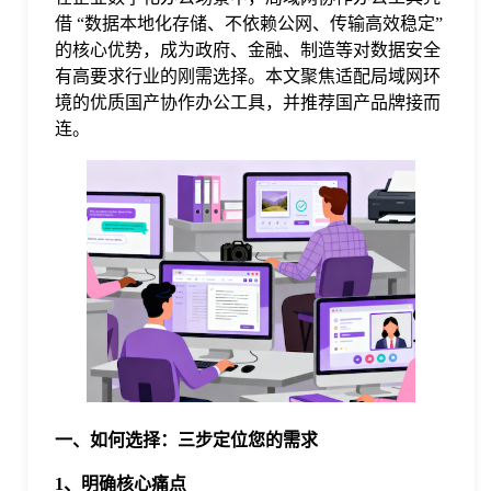
借 “数据本地化存储、不依赖公网、传输高效稳定”
格
的核心优势，成为政府、金融、制造等对数据安全
有高要求行业的刚需选择。本文聚焦适配局域网环
境的优质国产协作办公工具，并推荐国产品牌接而
技
连。
术
常
资
见
讯
问
题
一、如何选择：三步定位您的需求
关
1、明确核心痛点