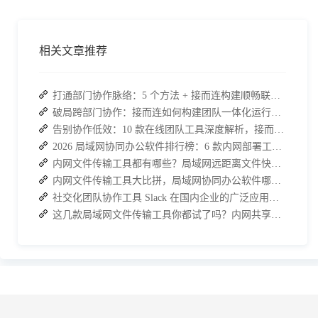
相关文章推荐
打通部门协作脉络：5 个方法 + 接而连构建顺畅联动团队
破局跨部门协作：接而连如何构建团队一体化运行新格局
告别协作低效：10 款在线团队工具深度解析，接而连凭什么脱颖而出？
2026 局域网协同办公软件排行榜：6 款内网部署工具，高效安全兼顾
内网文件传输工具都有哪些？局域网远距离文件快速传输神器
内网文件传输工具大比拼，局域网协同办公软件哪个更加实用？
社交化团队协作工具 Slack 在国内企业的广泛应用：优点与局限性
这几款局域网文件传输工具你都试了吗？内网共享软件最快方法