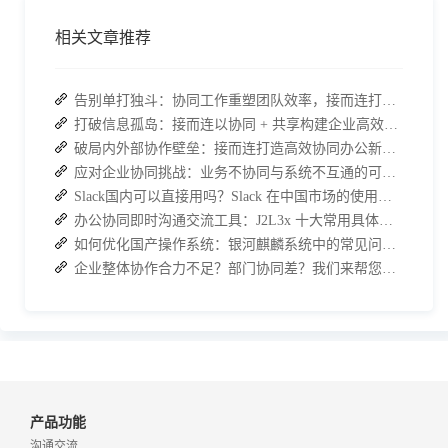
相关文章推荐
告别单打独斗：协同工作重塑团队效率，接而连打造数据合规协作空间
打破信息孤岛：接而连以协同 + 共享构建企业高效办公生态
破局内外部协作壁垒：接而连打造高效协同办公新范式
应对企业协同挑战：业务不协同与系统不互通的可行策略
Slack国内可以直接用吗？Slack 在中国市场的使用现状及替代方案探讨
办公协同即时沟通交流工具：J2L3x 十大常用具体功能介绍
如何优化国产操作系统：银河麒麟系统中的常见问题与解决方法
企业整体协作合力不足？部门协同差？我们来帮您攻破！
产品功能
沟通交流