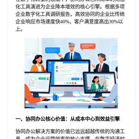
化工具演进为企业降本增效的核心引擎。根据多项
格
企业数字化工具调研报告，高效协同的企业比传统
企业响应市场速度快40%，客户满意度高出30%以
上。
技
术
常
资
见
讯
问
题
一、协同办公核心价值：从成本中心到效益引擎
关
协同办公解决方案的价值已远远超越传统的沟通工
具，成为企业运营效率的核心支撑。在数字经济时