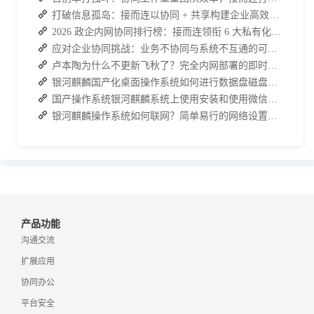
打破信息孤岛：接而连以协同 + 共享构建企业高效办公生态
2026 政企内网协同排行榜：接而连领衔 6 大私有化方案，安全与效率双升级
应对企业协同挑战：业务不协同与系统不互通的可行策略
卢本陶为什么不更新飞秋了？完全内网部署的即时通讯软件推荐
银河麒麟国产化桌面操作系统如何进行数据盘磁盘的分区管理
国产操作系统银河麒麟系统上使用安装和使用微信的方法
银河麒麟操作系统如何联网？简单易行的网络设置与连接方法
产品功能
沟通交流
扩展应用
协同办公
平台安全