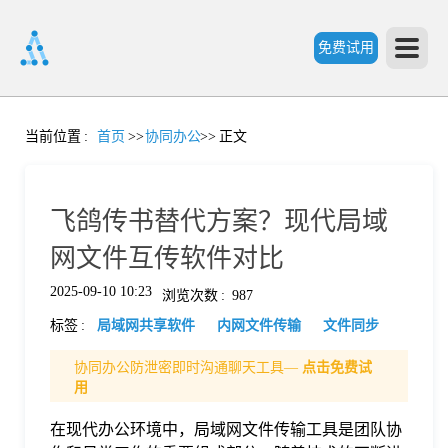
免费试用
首
当前位置
:
首页
>>
协同办公
>>
正文
页
飞鸽传书替代方案？现代局域
产
网文件互传软件对比
2025-09-10 10:23
浏览次数
:
987
品
标签
:
局域网共享软件
内网文件传输
文件同步
功
协同办公防泄密即时沟通聊天工具—
点击免费试
用
能
在现代办公环境中，局域网文件传输工具是团队协
价