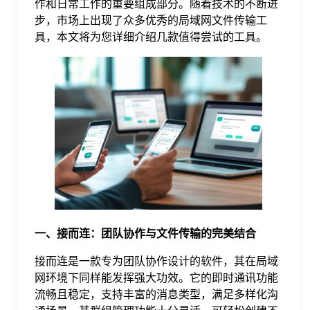
作和日常工作的重要组成部分。随着技术的不断进
步，市场上出现了众多优秀的局域网文件传输工
格
具，本文将为您详细介绍几款值得尝试的工具。
技
术
常
资
见
讯
问
一、接而连：团队协作与文件传输的完美结合
题
接而连是一款专为团队协作设计的软件，其在局域
网环境下同样能发挥强大功效。它的即时通讯功能
关
流畅且稳定，支持丰富的消息类型，满足多样化沟