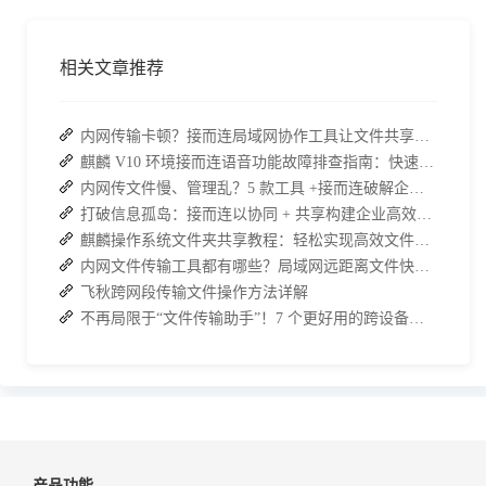
相关文章推荐
内网传输卡顿？接而连局域网协作工具让文件共享效率升级
麒麟 V10 环境接而连语音功能故障排查指南：快速恢复高效协作
内网传文件慢、管理乱？5 款工具 +接而连破解企业办公传输困局
打破信息孤岛：接而连以协同 + 共享构建企业高效办公生态
麒麟操作系统文件夹共享教程：轻松实现高效文件共享
内网文件传输工具都有哪些？局域网远距离文件快速传输神器
飞秋跨网段传输文件操作方法详解
不再局限于“文件传输助手”！7 个更好用的跨设备传输 App 推荐！
产品功能