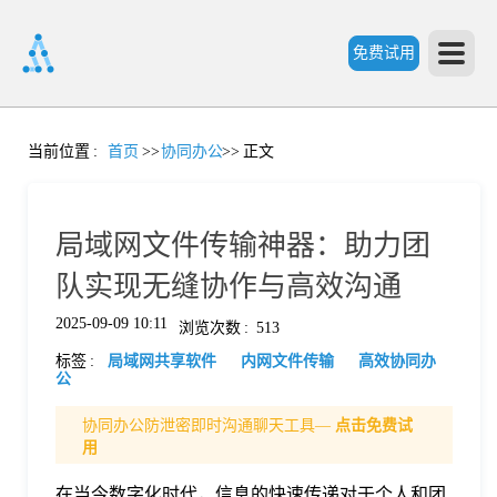
免费试用
首
当前位置
:
首页
>>
协同办公
>>
正文
页
局域网文件传输神器：助力团
产
队实现无缝协作与高效沟通
2025-09-09 10:11
浏览次数
:
513
品
标签
:
局域网共享软件
内网文件传输
高效协同办
公
功
协同办公防泄密即时沟通聊天工具—
点击免费试
用
能
价
在当今数字化时代，信息的快速传递对于个人和团