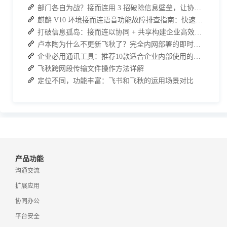
部门各自为战？接而连用 3 招破除信息壁垒，让协作效率翻倍
麒麟 V10 环境接而连语音功能故障排查指南：快速恢复高效协作
打破信息孤岛：接而连以协同 + 共享构建企业高效办公生态
卢本陶为什么不更新飞秋了？完全内网部署的即时通讯软件推荐
企业必用通讯工具：推荐10款适合企业内部使用的即时沟通软件
飞秋跨网段传输文件操作方法详解
定位不同，功能丰富：飞书和飞秋的运用场景对比
产品功能
沟通交流
扩展应用
协同办公
平台安全