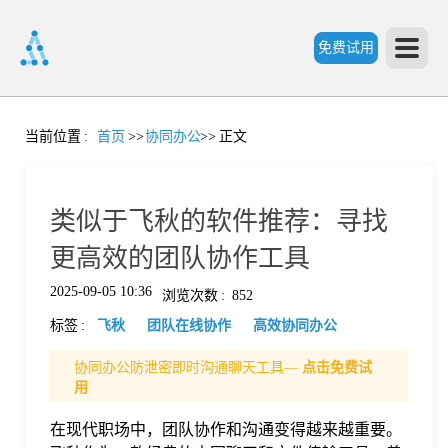
免费试用
首
当前位置
:
首页
>>
协同办公
>>
正文
页
类似于飞秋的软件推荐：寻找
产
更高效的团队协作工具
2025-09-05 10:36
浏览次数
:
852
品
标签
:
飞秋
团队在线协作
高效协同办公
功
协同办公防泄密即时沟通聊天工具—
点击免费试
用
能
在现代职场中，团队协作和沟通变得越来越重要。
价