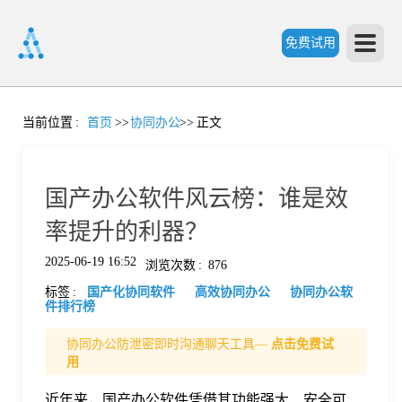
免费试用
首
当前位置
:
首页
>>
协同办公
>>
正文
页
国产办公软件风云榜：谁是效
产
率提升的利器？
2025-06-19 16:52
浏览次数
:
876
品
标签
:
国产化协同软件
高效协同办公
协同办公软
件排行榜
功
协同办公防泄密即时沟通聊天工具—
点击免费试
用
能
价
近年来，国产办公软件凭借其功能强大、安全可