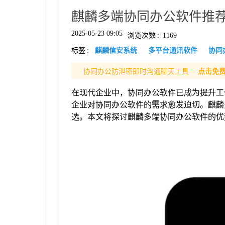
麒麟多端协同办公软件推
格
2025-05-23 09:05
浏览次数
:
1169
标签
:
麒麟信安系统
多平台通讯软件
协同
技
协同办公防泄密即时沟通聊天工具—
点击免
术
常
在现代企业中，协同办公软件已成为提升工
企业对协同办公软件的需求愈发迫切。麒麟
资
见
选。本文将探讨麒麟多端协同办公软件的优
讯
问
题
关