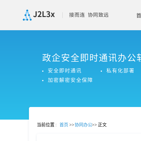
首
政企安全即时通讯办公
页
安全即时通讯
私有化部署
产
加密解密安全保障
品
功
当前位置
:
首页
>>
协同办公
>>
正文
能
价