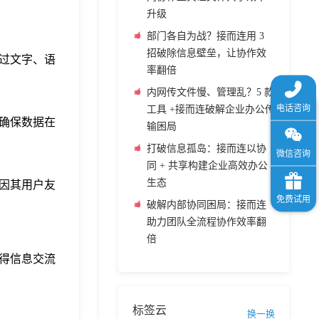
升级
部门各自为战？接而连用 3
招破除信息壁垒，让协作效
过文字、语
率翻倍
内网传文件慢、管理乱？5 款
工具 +接而连破解企业办公传
确保数据在
输困局
打破信息孤岛：接而连以协
同 + 共享构建企业高效办公
生态
因其用户友
破解内部协同困局：接而连
助力团队全流程协作效率翻
倍
得信息交流
标签云
换一换