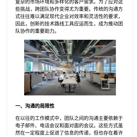
复杂的市场环境和多样化的客户需求。为了应对这
些挑战，跨团队协作变得尤为重要。传统的沟通方
格
式往往难以满足现代企业对效率和灵活性的要求，
因此，创新的技术路线工具应运而生，成为推动团
队协作的重要助力。
技
术
常
资
见
讯
问
题
一、沟通的局限性
在以往的工作模式中，团队之间的沟通主要依赖于
关
电子邮件、电话会议和面对面的会议。这些方式虽
然在一定程度上促进了信息的传递，但也存在着许