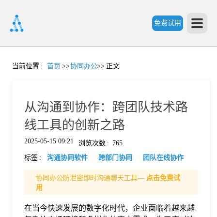
免费试用
首
当前位置
:
首页
>>
协同办公
>>
正文
页
从沟通到协作：跨团队技术路
产
线工具的创新之路
2025-05-15 09:21
浏览次数
:
765
品
标签
:
沟通协同软件
跨部门协同
团队在线协作
功
协同办公防泄密即时沟通聊天工具—
点击免费试
用
能
在当今快速发展的数字化时代，企业面临着越来越
价