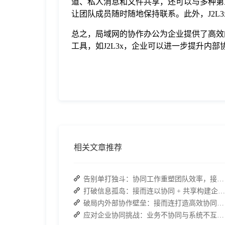
道、私人消息和文件共享，还可以与多种第三
让团队成员随时随地保持联系。此外，J2L
总之，局域网的协作办公为企业提供了高效
工具，如J2L3x，企业可以进一步提升内
相关文章推荐
告别单打独斗：协同工作重塑团队效率，接而连打造数据合规协作空间
打破信息孤岛：接而连以协同 + 共享构建企业高效办公生态
破局内外部协作壁垒：接而连打造高效协同办公新范式
应对企业协同挑战：业务不协同与系统不互通的可行策略