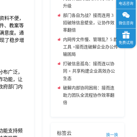
升级
部门各自为战？接而连用 3
资料不便，
招破除信息壁垒，让协作效
件、教案等
率翻倍
满意度。通
内网传文件慢、管理乱？5 款
实现了稳步增
工具 +接而连破解企业办公传
输困局
打破信息孤岛：接而连以协
同 + 共享构建企业高效办公
分布广泛，
生态
作功能，让
政府部门内
破解内部协同困局：接而连
助力团队全流程协作效率翻
倍
功能支持频
标签云
换一换