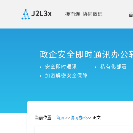
首
政企安全即时通讯办公
页
安全即时通讯
私有化部署
产
加密解密安全保障
品
功
当前位置
:
首页
>>
协同办公
>>
正文
能
价