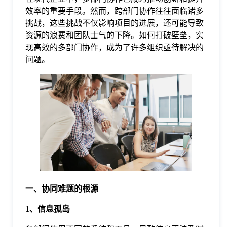
效率的重要手段。然而，跨部门协作往往面临诸多
格
挑战，这些挑战不仅影响项目的进展，还可能导致
资源的浪费和团队士气的下降。如何打破壁垒，实
现高效的多部门协作，成为了许多组织亟待解决的
技
问题。
术
常
资
见
讯
问
题
一、协同难题的根源
关
1、信息孤岛