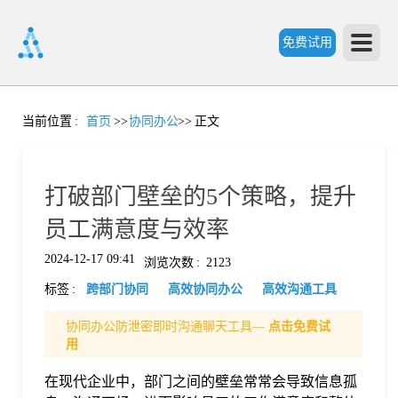
免费试用
首
当前位置
:
首页
>>
协同办公
>>
正文
页
打破部门壁垒的5个策略，提升
产
员工满意度与效率
2024-12-17 09:41
浏览次数
:
2123
品
标签
:
跨部门协同
高效协同办公
高效沟通工具
功
协同办公防泄密即时沟通聊天工具—
点击免费试
用
能
在现代企业中，部门之间的壁垒常常会导致信息孤
价