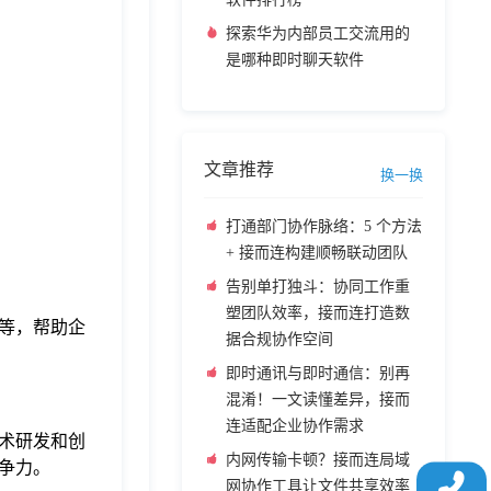
探索华为内部员工交流用的
是哪种即时聊天软件
文章推荐
换一换
打通部门协作脉络：5 个方法
+ 接而连构建顺畅联动团队
告别单打独斗：协同工作重
塑团队效率，接而连打造数
等，帮助企
据合规协作空间
即时通讯与即时通信：别再
混淆！一文读懂差异，接而
连适配企业协作需求
术研发和创
内网传输卡顿？接而连局域
争力。
网协作工具让文件共享效率