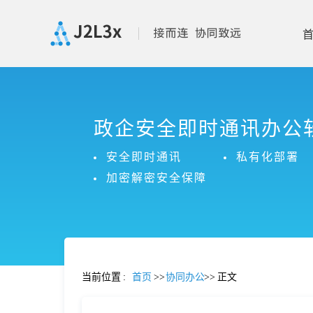
首
政企安全即时通讯办公
页
安全即时通讯
私有化部署
产
加密解密安全保障
品
功
当前位置
:
首页
>>
协同办公
>>
正文
能
价