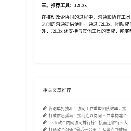
三、推荐工具：J2L3x
在推动政企协同的过程中，沟通和协作工具的
之间的沟通提供便利。通过 J2L3x，团
外，J2L3x 还支持与其他工具的集成，
相关文章推荐
告别单打独斗：协同工作重塑团队效率，接而连打造数据合规协作空间
打破信息孤岛：接而连以协同 + 共享构建企业高效办公生态
2026 政企内网协同排行榜：接而连领衔 6 大私有化方案
打通政企沟通 “最后一公里”：从堵点到破局的路径解析