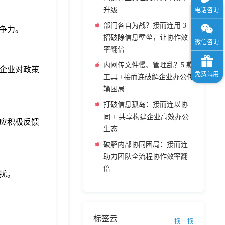
升级
部门各自为战？接而连用 3
争力。
招破除信息壁垒，让协作效
率翻倍
内网传文件慢、管理乱？5 款
企业对政策
工具 +接而连破解企业办公传
输困局
打破信息孤岛：接而连以协
同 + 共享构建企业高效办公
应积极反馈
生态
破解内部协同困局：接而连
助力团队全流程协作效率翻
倍
扰。
标签云
换一换