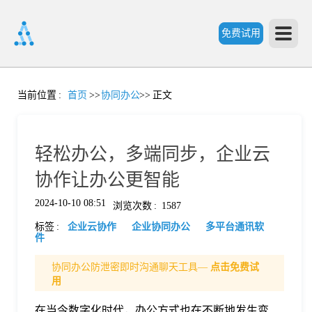
免费试用
首
当前位置
:
首页
>>
协同办公
>>
正文
页
轻松办公，多端同步，企业云
产
协作让办公更智能
2024-10-10 08:51
浏览次数
:
1587
品
标签
:
企业云协作
企业协同办公
多平台通讯软
件
功
协同办公防泄密即时沟通聊天工具—
点击免费试
用
能
价
在当今数字化时代，办公方式也在不断地发生变