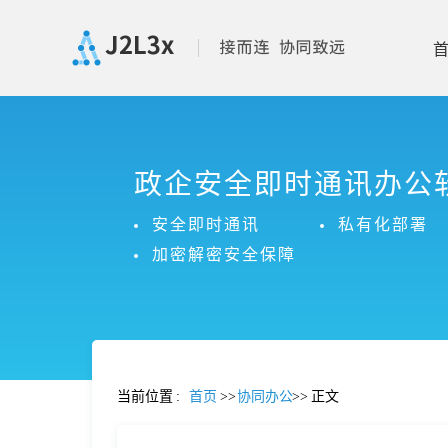
首
政企安全即时通讯办公
页
安全即时通讯
私有化部署
产
加密解密安全保障
品
功
当前位置
:
首页
>>
协同办公
>>
正文
能
价