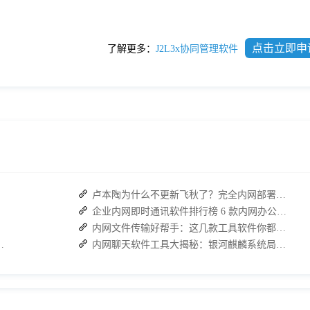
点击立即申
了解更多：
J2L3x协同管理软件
卢本陶为什么不更新飞秋了？完全内网部署的即时通讯软件推荐
企业内网即时通讯软件排行榜 6 款内网办公必备软件介绍
内网文件传输好帮手：这几款工具软件你都试试了吗？
：接而连如何筑牢安全防线并提效
内网聊天软件工具大揭秘：银河麒麟系统局域网通信软件推荐