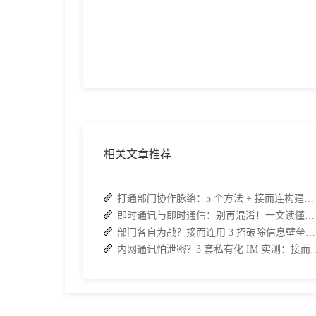
相关文章推荐
打通部门协作脉络：5 个方法 + 接而连构建顺畅联动团队
即时通讯与即时通信：别再混淆！一文读懂差异，接而连适配企业协作需求
部门各自为战？接而连用 3 招破除信息壁垒，让协作效率翻倍
内网通讯怕泄密？3 套私有化 IM 实测