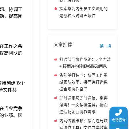
探索华为内部员工交流用的
题、协调工
是哪种即时聊天软件
动，提高团
文章推荐
在工作之余
换一换
提高团队的
打通部门协作脉络：5 个方法
+ 接而连构建顺畅联动团队
告别单打独斗：协同工作重
塑团队效率，接而连打造数
 支持创建多个
据合规协作空间
持文件共
即时通讯与即时通信：别再
混淆！一文读懂差异，接而
在当今竞争
连适配企业协作需求
的业绩。因
内网传输卡顿？接而连局域
网协作工具让文件共享效率