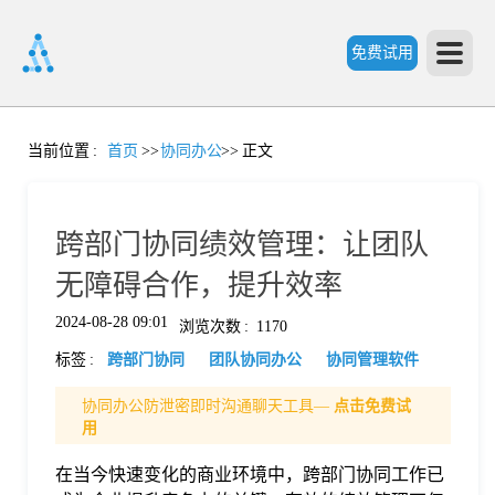
免费试用
首
当前位置
:
首页
>>
协同办公
>>
正文
页
跨部门协同绩效管理：让团队
产
无障碍合作，提升效率
2024-08-28 09:01
浏览次数
:
1170
品
标签
:
跨部门协同
团队协同办公
协同管理软件
功
协同办公防泄密即时沟通聊天工具—
点击免费试
用
能
在当今快速变化的商业环境中，跨部门协同工作已
价