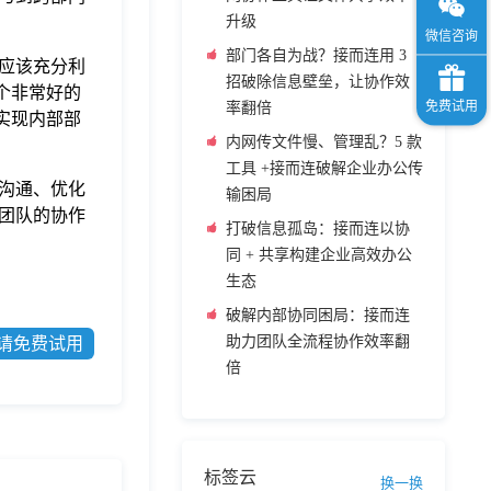
升级
部门各自为战？接而连用 3
应该充分利
招破除信息壁垒，让协作效
个非常好的
率翻倍
实现内部部
内网传文件慢、管理乱？5 款
工具 +接而连破解企业办公传
沟通、优化
输困局
团队的协作
打破信息孤岛：接而连以协
同 + 共享构建企业高效办公
生态
破解内部协同困局：接而连
助力团队全流程协作效率翻
请免费试用
倍
标签云
换一换