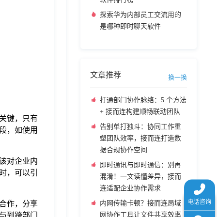
探索华为内部员工交流用的
是哪种即时聊天软件
文章推荐
换一换
打通部门协作脉络：5 个方法
+ 接而连构建顺畅联动团队
关键，只有
告别单打独斗：协同工作重
段，如使用
塑团队效率，接而连打造数
据合规协作空间
该对企业内
即时通讯与即时通信：别再
时，可以引
混淆！一文读懂差异，接而
连适配企业协作需求
内网传输卡顿？接而连局域
合作，分享
网协作工具让文件共享效率
与到跨部门