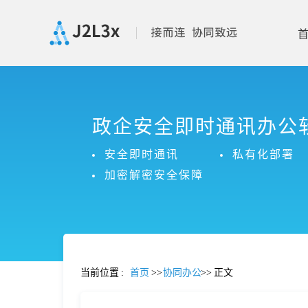
首
政企安全即时通讯办公
页
安全即时通讯
私有化部署
产
加密解密安全保障
品
功
当前位置
:
首页
>>
协同办公
>>
正文
能
价