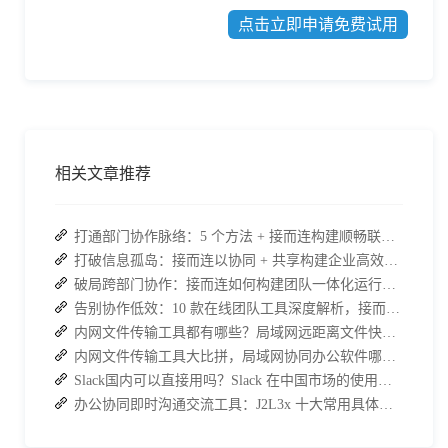
点击立即申请免费试用
相关文章推荐
打通部门协作脉络：5 个方法 + 接而连构建顺畅联动团队
打破信息孤岛：接而连以协同 + 共享构建企业高效办公生态
破局跨部门协作：接而连如何构建团队一体化运行新格局
告别协作低效：10 款在线团队工具深度解析，接而连凭什么脱颖而出？
内网文件传输工具都有哪些？局域网远距离文件快速传输神器
内网文件传输工具大比拼，局域网协同办公软件哪个更加实用？
Slack国内可以直接用吗？Slack 在中国市场的使用现状及替代方案探讨
办公协同即时沟通交流工具：J2L3x 十大常用具体功能介绍