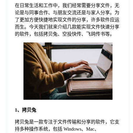
在日常生活和工作中，我们经常需要分享文件，无
格
论是与同事合作、与朋友交流还是与家人分享。为
了更加方便快捷地实现文件的分享，许多软件应运
而生。今天我们就来介绍几款能实现文件快速分享
技
的软件，包括拷贝兔、空投快传、飞鸽传书等。
术
常
资
见
讯
问
题
1、拷贝兔
关
拷贝兔是一款专注于文件传输和分享的软件，它支
持多种操作系统，包括 Windows、Mac、