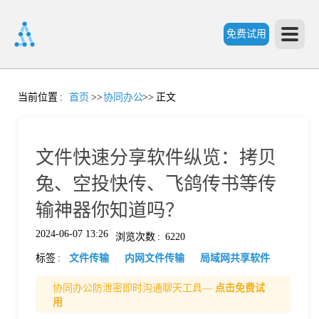
免费试用
首
当前位置
:
首页
>>
协同办公
>>
正文
页
文件快速分享软件纵览：拷贝
产
兔、空投快传、飞鸽传书等传
输神器你知道吗？
品
2024-06-07 13:26
浏览次数
:
6220
标签
:
文件传输
内网文件传输
局域网共享软件
功
协同办公防泄密即时沟通聊天工具—
点击免费试
用
能
价