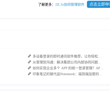
点击立即申
了解更多：
J2L3x协同管理软件
多设备登录的即时通讯软件推荐，让你轻松管理多端聊天！
从管理到沟通：解决集团公司内部协同问题的关键
如何实现企业多个 APP 的统一登录管理？APP统一门户解决方案
印象笔记的替代品Notesnook：端到端加密的安全笔记管理工具