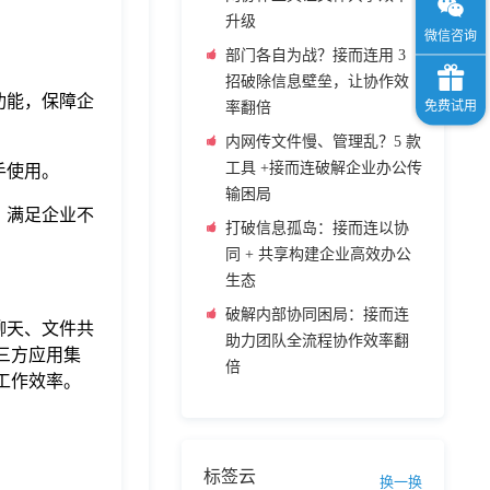
升级
部门各自为战？接而连用 3
招破除信息壁垒，让协作效
功能，保障企
率翻倍
内网传文件慢、管理乱？5 款
工具 +接而连破解企业办公传
手使用。
输困局
，满足企业不
打破信息孤岛：接而连以协
同 + 共享构建企业高效办公
生态
破解内部协同困局：接而连
时聊天、文件共
助力团队全流程协作效率翻
三方应用集
倍
工作效率。
标签云
换一换