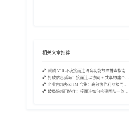
相关文章推荐
麒麟 V10 环境接而连语音功能故障排查指南：快速恢
打破信息孤岛：接而连以协同 + 共享构建企业高效办公生态
企业内部办公 IM 合集：高效协作利器接而连领衔推荐
破局跨部门协作：接而连如何构建团队一体化运行新格局