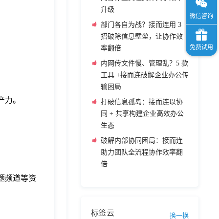
升级
部门各自为战？接而连用 3
招破除信息壁垒，让协作效
率翻倍
内网传文件慢、管理乱？5 款
工具 +接而连破解企业办公传
输困局
产力。
打破信息孤岛：接而连以协
同 + 共享构建企业高效办公
生态
破解内部协同困局：接而连
助力团队全流程协作效率翻
倍
题频道等资
标签云
换一换