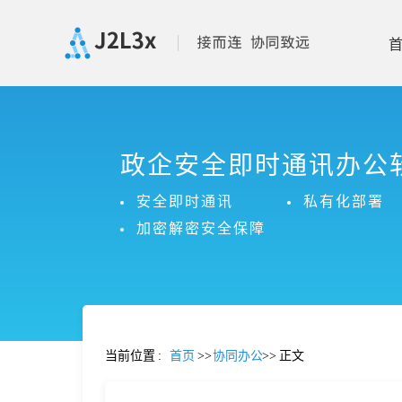
首
政企安全即时通讯办公
页
安全即时通讯
私有化部署
产
加密解密安全保障
品
功
当前位置
:
首页
>>
协同办公
>>
正文
能
价