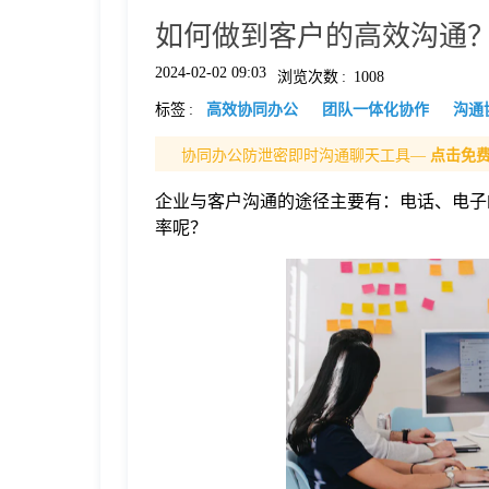
如何做到客户的高效沟通？使
格
2024-02-02 09:03
浏览次数
:
1008
标签
:
高效协同办公
团队一体化协作
沟通
技
协同办公防泄密即时沟通聊天工具—
点击免
术
常
企业与客户沟通的途径主要有：电话、电子
率呢？
资
见
讯
问
题
关