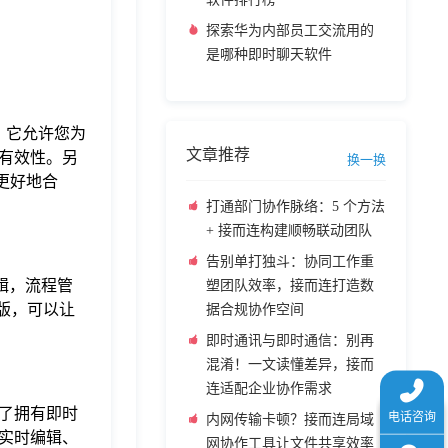
探索华为内部员工交流用的
是哪种即时聊天软件
先，它允许您为
文章推荐
有效性。另
换一换
更好地合
打通部门协作脉络：5 个方法
+ 接而连构建顺畅联动团队
告别单打独斗：协同工作重
编辑，流程管
塑团队效率，接而连打造数
础版，可以让
据合规协作空间
即时通讯与即时通信：别再
混淆！一文读懂差异，接而
连适配企业协作需求
了拥有即时
内网传输卡顿？接而连局域
实时编辑、
网协作工具让文件共享效率