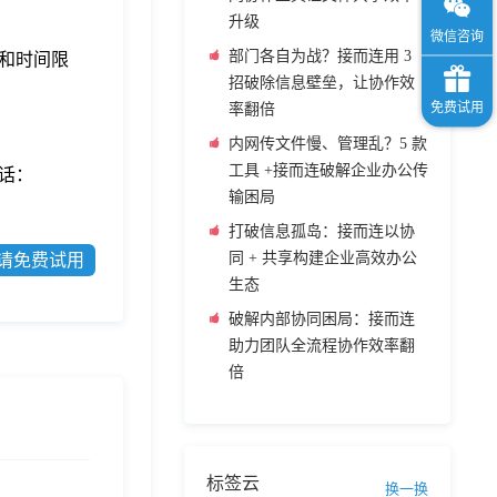
升级
部门各自为战？接而连用 3
和时间限
招破除信息壁垒，让协作效
率翻倍
内网传文件慢、管理乱？5 款
工具 +接而连破解企业办公传
话：
输困局
打破信息孤岛：接而连以协
同 + 共享构建企业高效办公
请免费试用
生态
破解内部协同困局：接而连
助力团队全流程协作效率翻
倍
标签云
换一换