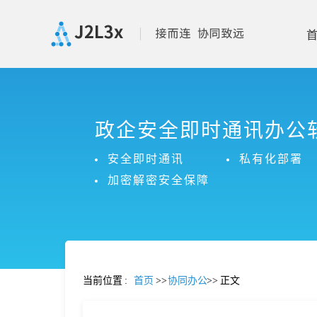
首
政企安全即时通讯办公
页
安全即时通讯
私有化部署
产
加密解密安全保障
品
功
当前位置
:
首页
>>
协同办公
>>
正文
能
价