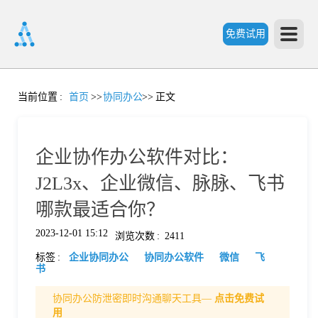
免费试用
首
当前位置
:
首页
>>
协同办公
>>
正文
页
企业协作办公软件对比：
产
J2L3x、企业微信、脉脉、飞书
哪款最适合你？
品
2023-12-01 15:12
浏览次数
:
2411
标签
:
企业协同办公
协同办公软件
微信
飞
功
书
协同办公防泄密即时沟通聊天工具—
点击免费试
能
价
用