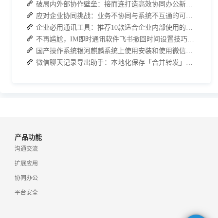
破局内外部协作壁垒：接而连打造高效协同办公新范式
应对企业协同挑战：业务不协同与系统不互通的可行策略
企业必用通讯工具：推荐10款适合企业内部使用的即时沟通软件
不再尴尬，IM即时通讯软件飞书撤回时间设置技巧分享
国产操作系统银河麒麟系统上使用安装和使用微信的方法
微信聊天记录导出助手：本地化保存「合并转发」的聊天记录
产品功能
沟通交流
扩展应用
协同办公
平台安全