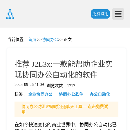
免费试用
首
当前位置
:
首页
>>
协同办公
>>
正文
页
推荐 J2L3x:一款能帮助企业实
产
现协同办公自动化的软件
2023-09-26 11:09
浏览次数
:
1717
品
标签
:
企业协同办公
协同办公软件
办公自动化
功
协同办公防泄密即时沟通聊天工具—
点击免费试
用
能
在如今快速变化的商业世界中，协同办公自动化已
价