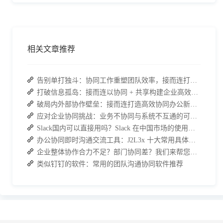
相关文章推荐
告别单打独斗：协同工作重塑团队效率，接而连打造数据合规协作空间
打破信息孤岛：接而连以协同 + 共享构建企业高效办公生态
破局内外部协作壁垒：接而连打造高效协同办公新范式
应对企业协同挑战：业务不协同与系统不互通的可行策略
Slack国内可以直接用吗？Slack 在中国市场的使用现状及替代方案探讨
办公协同即时沟通交流工具：J2L3x 十大常用具体功能介绍
企业整体协作合力不足？部门协同差？我们来帮您攻破！
类似钉钉的软件：常用的团队沟通协同软件推荐